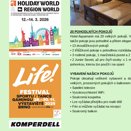
20 POHODLNÝCH POKOJŮ
Hotel Aquamarin má 20 velkých pokojů. 
takže pokoje jsou pohodlné a přitom elega
• 13 dvoulůžkových pokojů
• 2 třílůžkové pokoje s pohodlnou rozklád
• 3 rodinné pokoje, 1 manželská postel a 
• 2 Junior Sweet, až pro čtyři osoby: s 1
pohovkou, kterou lze použít i na spaní
VYBAVENÍ NAŠICH POKOJŮ
Pokoje obsahují veškeré vybavení a do
velkých, prostorných pokojích s balkonem
• Satelitní televize
• Vysokorychlostní WiFi
• Soukromá koupelna
• Lze vyžádat přistýlku pro malé dítě
• Fén si můžete vyžádat na recepci
• Soukromý balkon