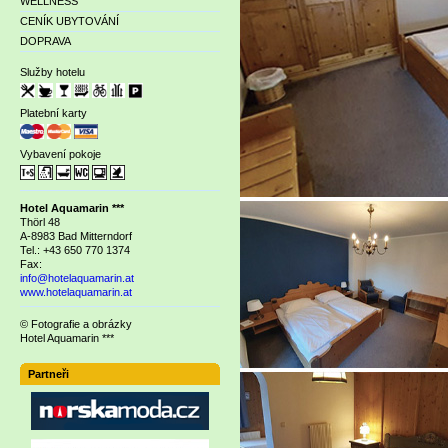
WELLNESS
CENÍK UBYTOVÁNÍ
DOPRAVA
Služby hotelu
Platební karty
Vybavení pokoje
Hotel Aquamarin ***
Thörl 48
A-8983 Bad Mitterndorf
Tel.: +43 650 770 1374
Fax:
info@hotelaquamarin.at
www.hotelaquamarin.at
© Fotografie a obrázky
Hotel Aquamarin ***
Partneři