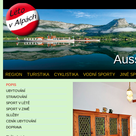
Aus
REGION
TURISTIKA
CYKLISTIKA
VODNÍ SPORTY
JINÉ S
POPIS
UBYTOVÁNÍ
STRAVOVÁNÍ
SPORT V LÉTĚ
SPORT V ZIMĚ
SLUŽBY
CENÍK UBYTOVÁNÍ
DOPRAVA