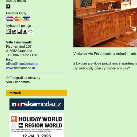
Služby hotelu
Platební karty
Vybavení pokoje
Villa Frischmuth
Fischerndorf 107
A-8982 Altaussee
Vítejte ve vile Frischmuth na nejlepším mís
Tel.: 0043 3622 71361
Fax:
2 luxusní a stylové prázdninové apartmány
office@hotelamsee.at
www.hotelamsee.at
Byt nebo celý dům výhradně pro vás?
© Fotografie a obrázky
Villa Frischmuth
Partneři