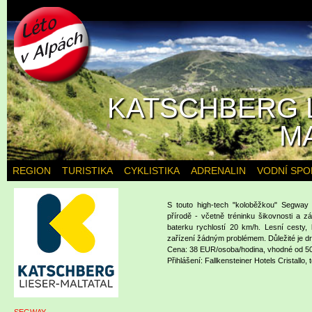
KATSCHBERG L
M
REGION
TURISTIKA
CYKLISTIKA
ADRENALIN
VODNÍ SPO
S touto high-tech "koloběžkou" Segway
přírodě - včetně tréninku šikovnosti a z
baterku rychlostí 20 km/h. Lesní cesty, 
zařízení žádným problémem. Důležité je d
Cena: 38 EUR/osoba/hodina, vhodné od 5
Přihlášení: Fallkensteiner Hotels Cristallo, 