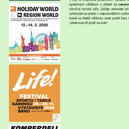
společným zážitkem s přáteli na
canyo
náročné horské túře. Zažijte adrenalin př
cyklovýlet po jedné z nejkrásnějších cyk
bráně na Maltě většinou vede podél řeky 
„obdivovat při jízdě na kole“.