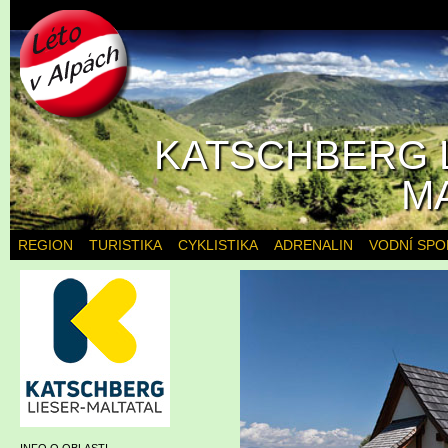
KATSCHBERG L
M
REGION
TURISTIKA
CYKLISTIKA
ADRENALIN
VODNÍ SPO