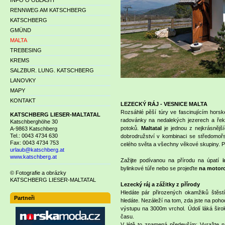
INFO O OBLASTI
RENNWEG AM KATSCHBERG
KATSCHBERG
GMÜND
MALTA
TREBESING
KREMS
SALZBUR. LUNG. KATSCHBERG
LANOVKY
MAPY
KONTAKT
LEZECKÝ RÁJ - VESNICE MALTA
Rozsáhlé pěší túry ve fascinujícím hors
KATSCHBERG LIESER-MALTATAL
radovánky na nedalekých jezerech a řeká
Katschberghöhe 30
potoků.
Maltatal
je jednou z nejkrásnějš
A-9863 Katschberg
Tel.: 0043 4734 630
dobrodružství v kombinaci se středomořsk
Fax: 0043 4734 753
celého světa a všechny věkové skupiny. P
urlaub@katschberg.at
www.katschberg.at
Zažijte podívanou na přírodu na úpatí
bylinkové túře nebo se projeďte
na motorc
© Fotografie a obrázky
KATSCHBERG LIESER-MALTATAL
Lezecký ráj a zážitky z přírody
Hledáte pár přirozených okamžiků štěst
Partneři
hledáte. Nezáleží na tom, zda jste na poho
výstupu na 3000m vrchol. Údolí láká široko
času.
V létě to znamená především: Vyražte n