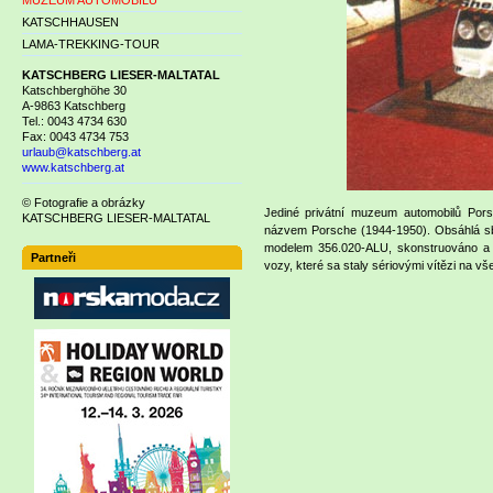
MUZEUM AUTOMOBILŮ
KATSCHHAUSEN
LAMA-TREKKING-TOUR
KATSCHBERG LIESER-MALTATAL
Katschberghöhe 30
A-9863 Katschberg
Tel.: 0043 4734 630
Fax: 0043 4734 753
urlaub@katschberg.at
www.katschberg.at
© Fotografie a obrázky
Jediné privátní muzeum automobilů Por
KATSCHBERG LIESER-MALTATAL
názvem Porsche (1944-1950). Obsáhlá sb
modelem 356.020-ALU, skonstruováno a 
Partneři
vozy, které sa staly sériovými vítězi na v