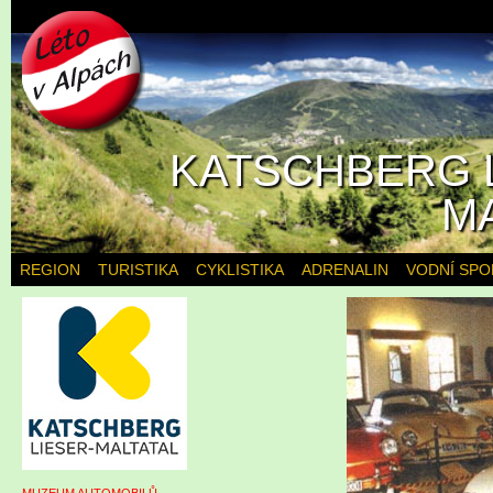
KATSCHBERG L
M
REGION
TURISTIKA
CYKLISTIKA
ADRENALIN
VODNÍ SPO