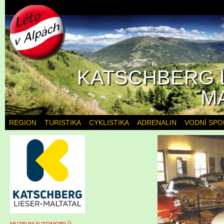
KATSCHBERG L
M
REGION
TURISTIKA
CYKLISTIKA
ADRENALIN
VODNÍ SPO