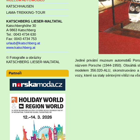
MUZEUM AUTOMOBILŮ
KATSCHHAUSEN
LAMA-TREKKING-TOUR
KATSCHBERG LIESER-MALTATAL
Katschberghöhe 30
A-9863 Katschberg
Tel.: 0043 4734 630
Fax: 0043 4734 753
urlaub@katschberg.at
www.katschberg.at
© Fotografie a obrázky
Jediné privátní muzeum automobilů Por
KATSCHBERG LIESER-MALTATAL
názvem Porsche (1944-1950). Obsáhlá sb
modelem 356.020-ALU, skonstruováno a 
Partneři
vozy, které sa staly sériovými vítězi na v