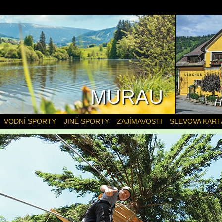
MURAU
H
VODNÍ SPORTY
JINÉ SPORTY
ZAJÍMAVOSTI
SLEVOVA KART