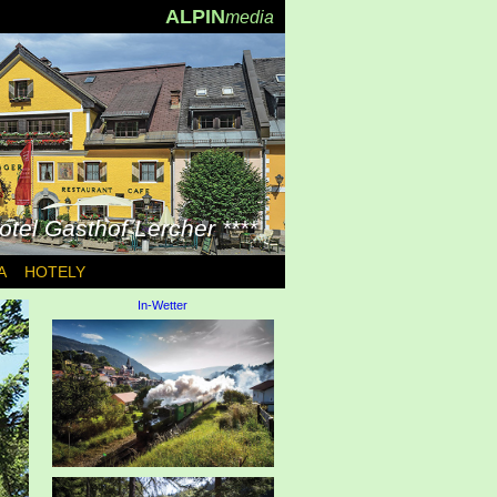
ALPIN
media
otel Gasthof Lercher ****
A
HOTELY
In-Wetter