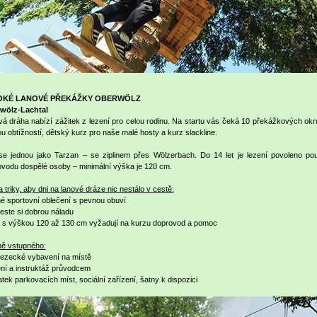
OKÉ LANOVÉ PŘEKÁŽKY OBERWÖLZ
wölz-Lachtal
á dráha nabízí zážitek z lezení pro celou rodinu. Na startu vás čeká 10 překážkových okr
u obtížností, dětský kurz pro naše malé hosty a kurz slackline.
 se jednou jako Tarzan – se ziplinem přes Wölzerbach. Do 14 let je lezení povoleno po
vodu dospělé osoby – minimální výška je 120 cm.
a triky, aby dni na lanové dráze nic nestálo v cestě:
né sportovní oblečení s pevnou obuví
neste si dobrou náladu
i s výškou 120 až 130 cm vyžadují na kurzu doprovod a pomoc
ně vstupného:
lezecké vybavení na místě
ní a instruktáž průvodcem
tek parkovacích míst, sociální zařízení, šatny k dispozici