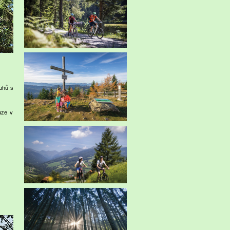
uhů s
uze v