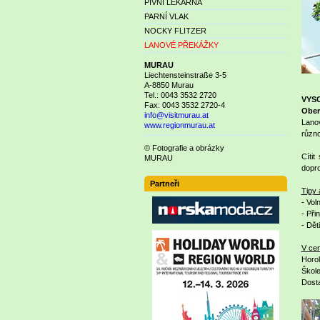
PIVNÍ LÉKÁRNA
PARNÍ VLAK
NOCKY FLITZER
LANOVÉ PŘEKÁŽKY
MURAU
Liechtensteinstraße 3-5
A-8850 Murau
Tel.: 0043 3532 2720
VYS
Fax: 0043 3532 2720-4
Ober
info@visitmurau.at
Lanov
www.regionmurau.at
různo
© Fotografie a obrázky
Cítit
MURAU
dopro
Partneři
Tipy 
- Vol
- Při
- Dět
V ce
Horo
Škole
Dosta