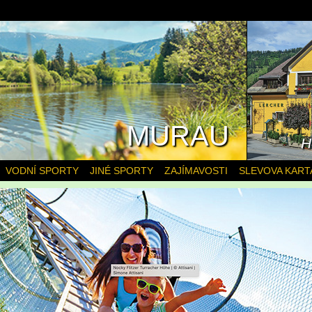
MURAU
H
VODNÍ SPORTY
JINÉ SPORTY
ZAJÍMAVOSTI
SLEVOVA KART