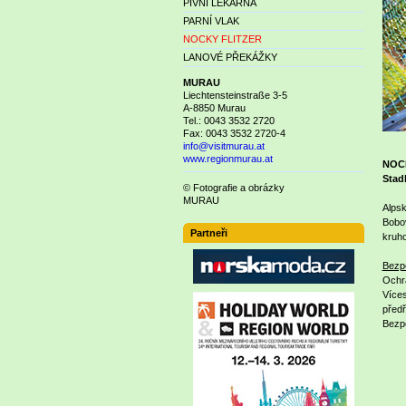
PIVNÍ LÉKÁRNA
PARNÍ VLAK
NOCKY FLITZER
LANOVÉ PŘEKÁŽKY
MURAU
Liechtensteinstraße 3-5
A-8850 Murau
Tel.: 0043 3532 2720
Fax: 0043 3532 2720-4
info@visitmurau.at
www.regionmurau.at
NOC
Stadl
© Fotografie a obrázky
MURAU
Alpsk
Bobov
Partneři
kruho
Bezpe
Ochra
Více
předř
Bezpe