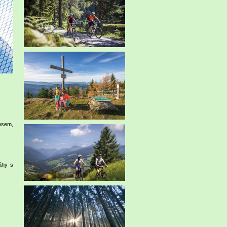
esem,
áhy s