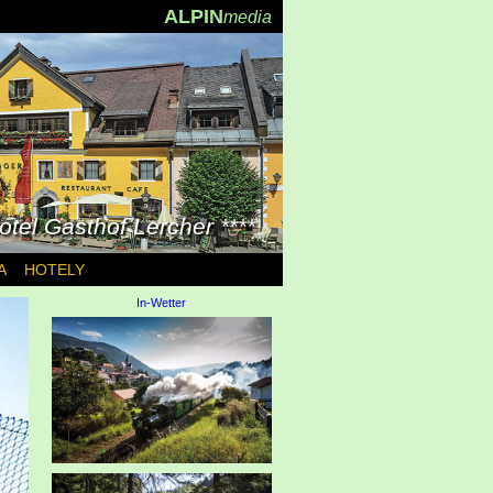
ALPIN
media
otel Gasthof Lercher ****
A
HOTELY
In-Wetter