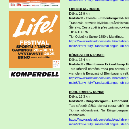
EIBENBERG RUNDE
Délka: 25,9 km
Radstadt - Forstau - Eibenbergwald- R
Trasa vás provede idylickou prázdninov
Štýrsku. Cesta zpět je přes známou cyklo
TIP AUTORA
Tip: Odbočka Steiner1880 v Mandlingu.
https://www.radstadt.com/urlaub/radfahre
main&filter=r-fullyTranslatedLangus-,sb
KÖNIGSLEHEN RUNDE
Délka: 17,4 km
Radstadt - Bliembauer- Eckwaldweg- H
Tato středně náročná trasa pro horská 
vrcholem je Berggasthof Bliembauer s vel
https://www.radstadt.com/urlaub/radfahre
main&filter=r-fullyTranslatedLangus-,sb
BÜRGERBERG RUNDE
Délka: 16,3 km
Radstadt - Bürgerbergalm - Altenmarkt 
Tato středně těžká, slunná cesta nabízí 
Tip na občerstvení: Na Bürgerbergalm 
kasnocken.
https://www.radstadt.com/urlaub/radfahre
main&filter=r-fullyTranslatedLangus-,sb