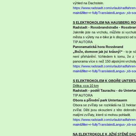
výhled na Dachstein.
https://www.radstadt.com/urlaub/radfahre
main&filter=r-fullyTranslatedLangus-,sb
S ELEKTROKOLEM NA HAUSBERG R
Radstadt - Rossbrandstraße - Rossbra
Jakmile jste na vrcholu, můžete si vychu
města s výlety na e-bike je k dispozici od
TIP AUTORA
Panoramatická hora Rossbrand
„Bože, domove jak jsi krásný!“
- to je 
není přehánění. Vzhledem k tomu, že z
panorama více s než 150 alpskými vrcholy
https://www.radstadt.com/urlaub/radfahre
main&filter=r-fullyTranslatedLangus-,sb
S ELEKTROKOLEM K OBOŘE UNTERT
Délka: cca 10 km
Radstadt - podél Taurachu - do Unterta
TIP AUTORA
Obora a přírodní park Untertauern
Obora se zvířaty se rozkládá na 11 hekta
zvířat. Děti jsou okouzleni z této dobr
malými zvířaty, které si mohou pohladit.
https://www.radstadt.com/urlaub/radfahre
main&filter=r-fullyTranslatedLangus-,sb
NA ELEKTROKOLE K JIŽNÍ STĚNĚ DA