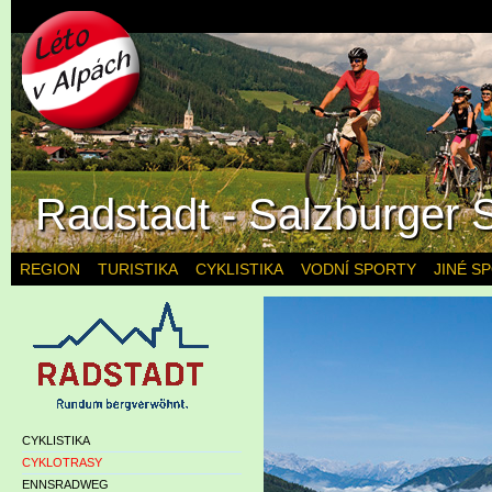
Radstadt - Salzburger 
REGION
TURISTIKA
CYKLISTIKA
VODNÍ SPORTY
JINÉ S
CYKLISTIKA
CYKLOTRASY
ENNSRADWEG