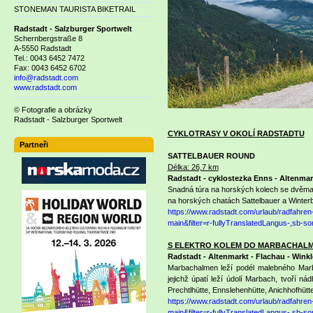
STONEMAN TAURISTA BIKETRAIL
Radstadt - Salzburger Sportwelt
Schernbergstraße 8
A-5550 Radstadt
Tel.: 0043 6452 7472
Fax: 0043 6452 6702
info@radstadt.com
www.radstadt.com
© Fotografie a obrázky
Radstadt - Salzburger Sportwelt
CYKLOTRASY V OKOLÍ RADSTADTU
Partneři
SATTELBAUER ROUND
Délka: 26,7 km
Radstadt - cyklostezka Enns - Altenmark
Snadná túra na horských kolech se dvěma
na horských chatách Sattelbauer a Winter
https://www.radstadt.com/urlaub/radfahre
main&filter=r-fullyTranslatedLangus-,sb
S ELEKTRO KOLEM DO MARBACHAL
Radstadt - Altenmarkt - Flachau - Wink
Marbachalmen leží podél malebného Marb
jejichž úpatí leží údolí Marbach, tvoří n
Prechtlhütte, Ennslehenhütte, Anichhofhütt
https://www.radstadt.com/urlaub/radfahre
main&filter=r-fullyTranslatedLangus-,sb