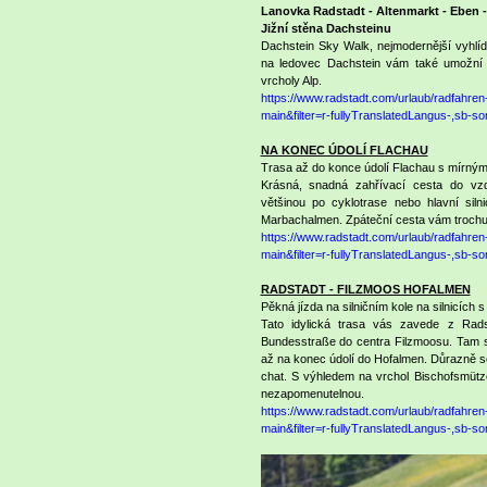
Lanovka Radstadt - Altenmarkt - Eben 
Jižní stěna Dachsteinu
Dachstein Sky Walk, nejmodernější vyhlíd
na ledovec Dachstein vám také umožní ne
vrcholy Alp.
https://www.radstadt.com/urlaub/radfahre
main&filter=r-fullyTranslatedLangus-,sb
NA KONEC ÚDOLÍ FLACHAU
Trasa až do konce údolí Flachau s mírný
Krásná, snadná zahřívací cesta do vz
většinou po cyklotrase nebo hlavní siln
Marbachalmen. Zpáteční cesta vám trochu
https://www.radstadt.com/urlaub/radfahre
main&filter=r-fullyTranslatedLangus-,sb
RADSTADT - FILZMOOS HOFALMEN
Pěkná jízda na silničním kole na silnicích
Tato idylická trasa vás zavede z Rad
Bundesstraße do centra Filzmoosu. Tam s
až na konec údolí do Hofalmen. Důrazně s
chat. S výhledem na vrchol Bischofsmüt
nezapomenutelnou.
https://www.radstadt.com/urlaub/radfahre
main&filter=r-fullyTranslatedLangus-,sb