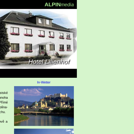
ALPIN
media
Hotel Lilienhof
In-Wetter
stské
mnoha
Přímé
olína-
chu.
ově a