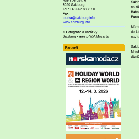
Auerspergstr. 6
Salcb
5020 Salzburg
na rů
Tel.: +43 662 88987 0
Bahn
Fax:
Euroc
tourist@salzburg.info
www.salzburg.info
Máme 
do Li
© Fotografie a obrázky
Salzburg - město W.A.Mozarta
navíc
Salcb
Partneři
Mnich
dálni