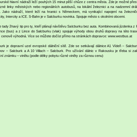
urské hlavní nádraží leží pouhých 15 minut pěší chůze z centra města. Zde je možné přest
zné linky městských nebo regionálních autobusů, na lokální železnici a na nadzemní drá
. Jako nádraží, které leží na hranici s Německem, má vynikající napojení na železničn
ity, Intercity a ICE. S-Bahn je v Salcburku novinka. Spojuje město s okolními obcemi.
tady žhavý tip pro ty, kteří plánují návštěvu Salcburku bez auta. Kombinovaná jízdenka z
nce (bus) a z Lince do Salcburku (vlak) spojuje výhody obou druhů dopravy na této trase
 cenově výhodná. Více se můžete dočíst přímo na stránkách dopravce: www.westbus.at
urk je dopravní uzel evropské dálniční sítě. Zde se setkávají dálnice A1 Vídeň – Salcbur
ov – Salcburk a A 10 Villach – Salcburk. Pro užívání dálnic v Rakousku je třeba si zak
ční známku – vinětu (podle délky pobytu různé viněty za různou cenu)