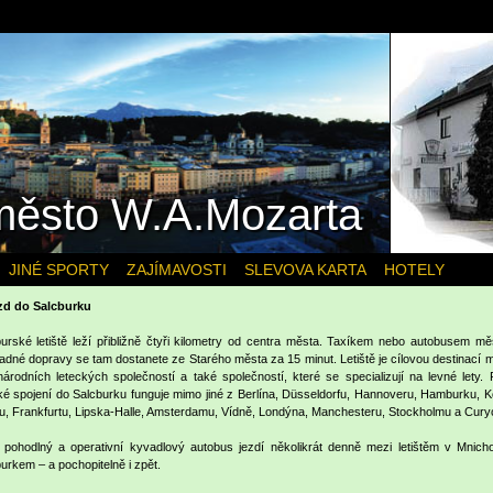
 město W.A.Mozarta
JINÉ SPORTY
ZAJÍMAVOSTI
SLEVOVA KARTA
HOTELY
ezd do Salcburku
urské letiště leží přibližně čtyři kilometry od centra města. Taxíkem nebo autobusem mě
dné dopravy se tam dostanete ze Starého města za 15 minut. Letiště je cílovou destinací 
árodních leteckých společností a také společností, které se specializují na levné lety. 
ké spojení do Salcburku funguje mimo jiné z Berlína, Düsseldorfu, Hannoveru, Hamburku, K
, Frankfurtu, Lipska-Halle, Amsterdamu, Vídně, Londýna, Manchesteru, Stockholmu a Cury
 pohodlný a operativní kyvadlový autobus jezdí několikrát denně mezi letištěm v Mnich
urkem – a pochopitelně i zpět.