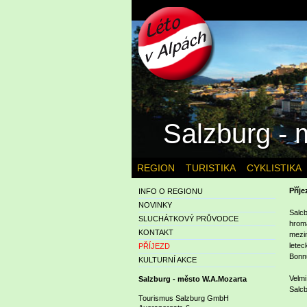
Salzburg -
REGION
TURISTIKA
CYKLISTIKA
Příj
INFO O REGIONU
NOVINKY
Salcb
SLUCHÁTKOVÝ PRŮVODCE
hroma
KONTAKT
mezin
letec
PŘÍJEZD
Bonnu
KULTURNÍ AKCE
Velmi
Salzburg - město W.A.Mozarta
Salcb
Tourismus Salzburg GmbH