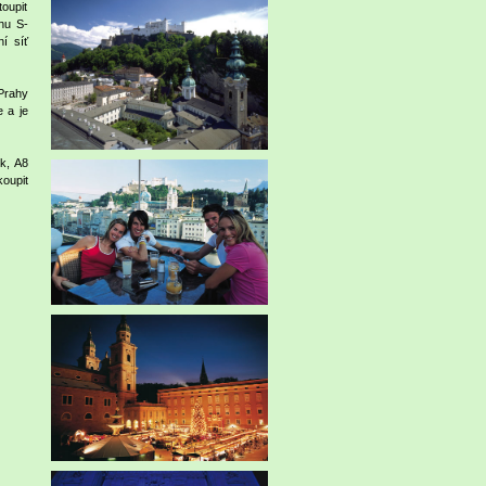
oupit
hu S-
í síť
 Prahy
 a je
k, A8
oupit