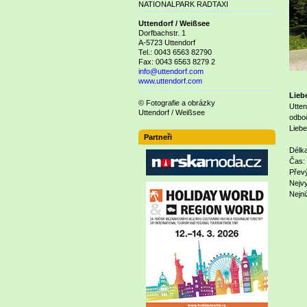
NATIONALPARK RADTAXI
Uttendorf / Weißsee
Dorfbachstr. 1
A-5723 Uttendorf
Tel.: 0043 6563 82790
Fax: 0043 6563 8279 2
info@uttendorf.com
www.uttendorf.com
Lieb
© Fotografie a obrázky
Utten
Uttendorf / Weißsee
odbo
Liebe
Partneři
Délka
Čas: 
Přev
Nejvy
Nejni