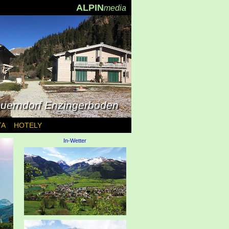
ALPIN
media
uerndorf Enzingerboden
TA
HOTELY
In-Wetter