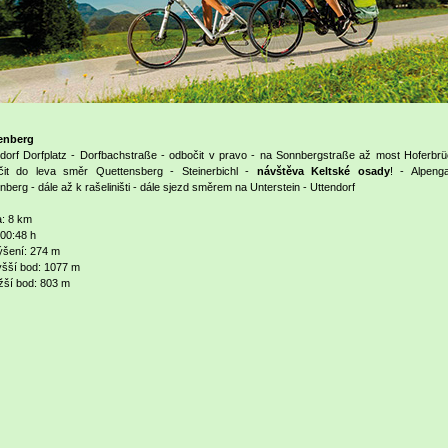
enberg
dorf Dorfplatz - Dorfbachstraße - odbočit v pravo - na Sonnbergstraße až most Hoferbrü
čit do leva směr Quettensberg - Steinerbichl -
návštěva Keltské osady
! - Alpenga
nberg - dále až k rašeliništi - dále sjezd směrem na Unterstein - Uttendorf
: 8 km
00:48 h
ýšení: 274 m
šší bod: 1077 m
žší bod: 803 m