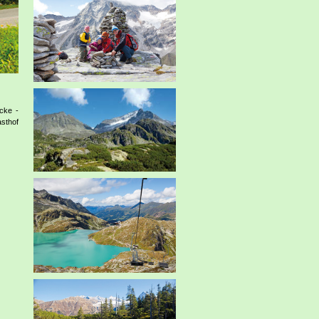
cke -
sthof