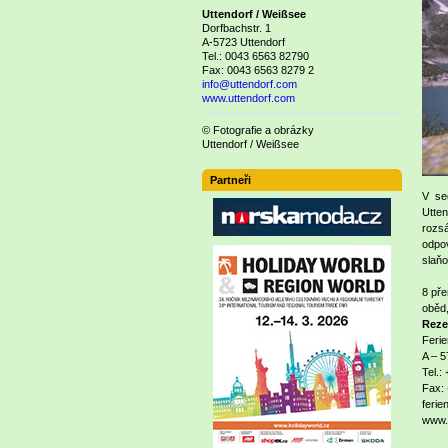
Uttendorf / Weißsee
Dorfbachstr. 1
A-5723 Uttendorf
Tel.: 0043 6563 82790
Fax: 0043 6563 8279 2
info@uttendorf.com
www.uttendorf.com
© Fotografie a obrázky
Uttendorf / Weißsee
Partneři
V se
Utte
rozsá
odpo
slaňo
8 pře
oběd,
Reze
Feri
A – 5
Tel.:
Fax:
ferie
www.n