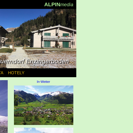
ALPIN
media
uerndorf Enzingerboden
TA
HOTELY
In-Wetter