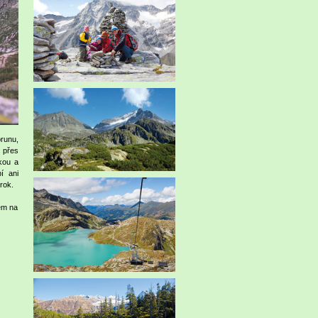
runu,
 přes
kou a
í ani
rok.
em na