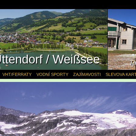
ttendorf / Weißsee
Ta
VHT/FERRATY
VODNÍ SPORTY
ZAJÍMAVOSTI
SLEVOVA KAR