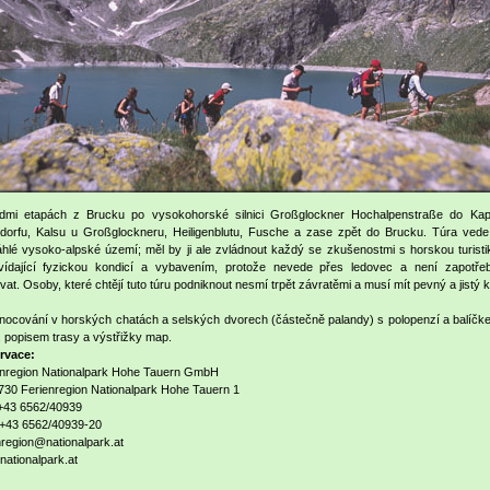
dmi etapách z Brucku po vysokohorské silnici Großglockner Hochalpenstraße do Kap
ndorfu, Kalsu u Großglockneru, Heiligenblutu, Fusche a zase zpět do Brucku. Túra vede
hlé vysoko-alpské území; měl by ji ale zvládnout každý se zkušenostmi s horskou turisti
vídající fyzickou kondicí a vybavením, protože nevede přes ledovec a není zapotřeb
vat. Osoby, které chtějí tuto túru podniknout nesmí trpět závratěmi a musí mít pevný a jistý k
nocování v horských chatách a selských dvorech (částečně palandy) s polopenzí a balíčk
 popisem trasy a výstřižky map.
rvace:
enregion Nationalpark Hohe Tauern GmbH
730 Ferienregion Nationalpark Hohe Tauern 1
 +43 6562/40939
 +43 6562/40939-20
nregion@nationalpark.at
ationalpark.at